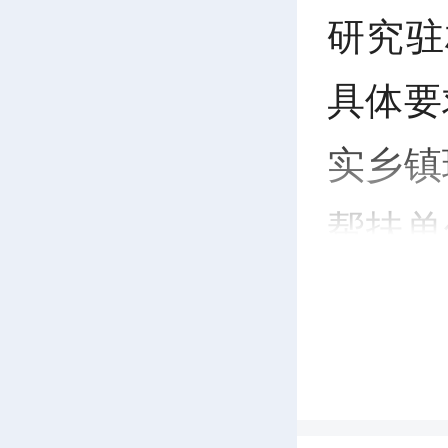
研究驻
具体要
实乡镇
帮扶单
度，凝
按照“
则，深