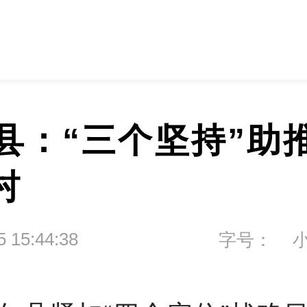
县：“三个坚持”助
村
5 15:44:38
字号：