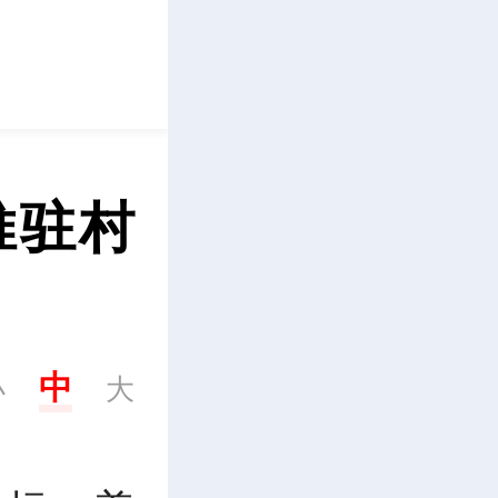
立即下载
推驻村
中
小
大