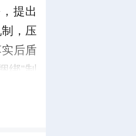
务，提出
机制，压
落实后盾
捆绑”制
“选”。
组队”原
求，确定