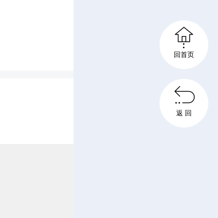
荐、组织

意等程
回首页
富的优秀

特长和所
返 回
轻换年龄
素质低、
撤换24