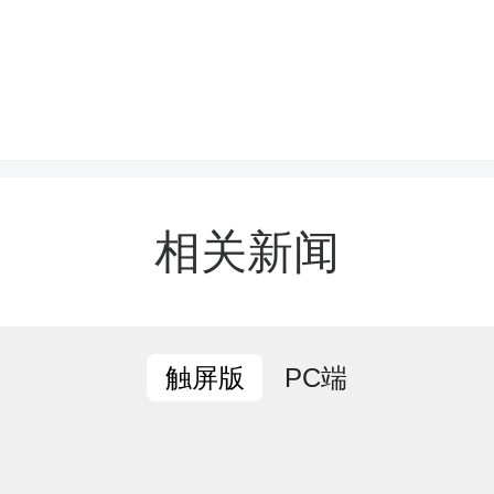
围。严格派出单位酝酿推
前置审核、县驻村办批准同
身体好、能力强、阅历丰
相关新闻
驻到驻村一线，实现干部
求“双向匹配”。坚持“年龄
PC端
触屏版
务高换职务低、素质高换
换能力弱”原则，今年调整