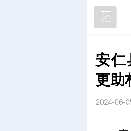
安仁
更助
2024-06-0