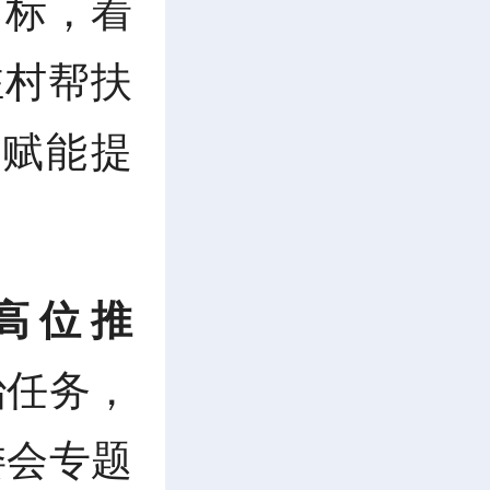
目标，着
驻村帮扶
赋能提
高位推
治任务，
委会专题