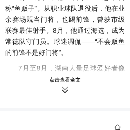
称“鱼贩子”。从职业球队退役后，他在业
余赛场既当门将，也踢前锋，曾获市级
联赛最佳射手。8月，他通过海选，成为
常德队守门员。球迷调侃——“不会贩鱼
的前锋不是好门将”。
7月至8月，湖南大量足球爱好者像
杨立明一样参加海选，希望到“湘超”一展
点击查看全文

身手。“犹豫了很久去不去，不去怕后悔
一辈子。”参加长沙海选的媒体人杨华峰
说。
